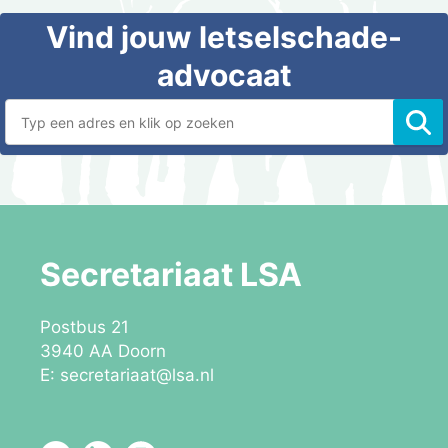
Secretariaat LSA
Postbus 21
3940 AA Doorn
E:
secretariaat@lsa.nl