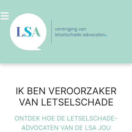
Ga
naar
de
inhoud
IK BEN VEROORZAKER
VAN LETSELSCHADE
ONTDEK HOE DE LETSELSCHADE-
ADVOCATEN VAN DE LSA JOU