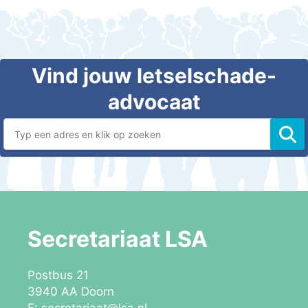
Secretariaat LSA
Postbus 21
3940 AA Doorn